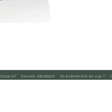
rtisan.e?
Devenir détaillant
Un événement en vue ?
Facebook
Instagram
YouTube