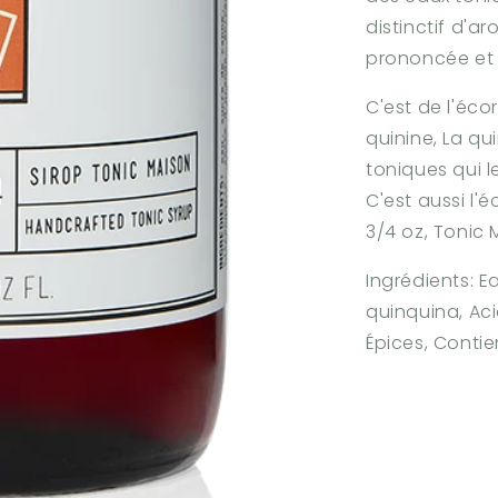
distinctif d'
prononcée et 
C'est de l'éco
quinine, La qu
toniques qui l
C'est aussi l'
3/4 oz, Tonic
Ingrédients: E
quinquina, Aci
Épices, Contie