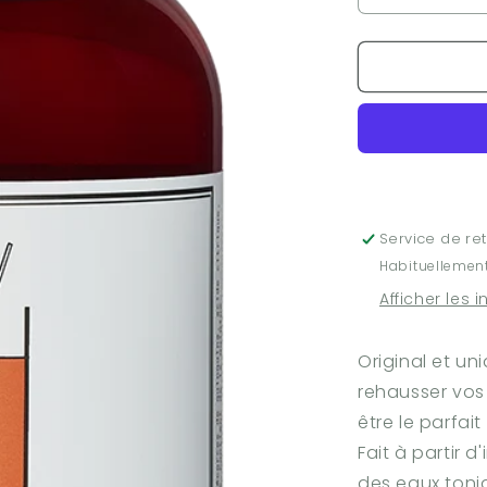
la
quantité
de
Sirop
Tonic
503ml
Service de ret
Habituellement
Afficher les 
Original et u
rehausser vos 
être le parfai
Fait à partir d
des eaux toni