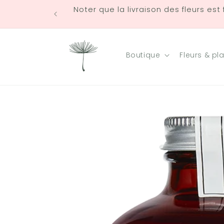
et
Noter que la livraison des fleurs est
passer
au
contenu
Boutique
Fleurs & pl
Passer aux
informations
produits