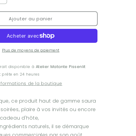
la
quantité
Ajouter au panier
de
Sirop
Tonic
503ml
Plus de moyens de paiement
rait disponible à
Atelier Matante Pissenlit
 prête en 24 heures
informations de la boutique
nique, ce produit haut de gamme saura
soirées, plaire à vos invités ou encore
t cadeau d'hôte,
'ingrédients naturels, il se démarque
ques commerciales par son goût