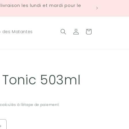
ivraison les lundi et mardi pour le
Connexion
Panier
b des Matantes
 Tonic 503ml
calculés à l'étape de paiement.
Augmenter