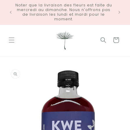
et
Noter que la livraison des fleurs est faite du
passer
mercredi au dimanche. Nous n'offrons pas
LIVRA
au
de livraison les lundi et mardi pour le
contenu
moment.
Panier
Passer aux
informations
produits