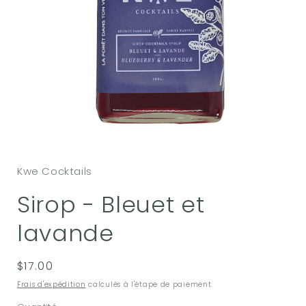
Ouvrir
le
média
Kwe Cocktails
1
dans
une
Sirop - Bleuet et
fenêtre
modale
lavande
Prix
$17.00
habituel
Frais d'expédition
calculés à l'étape de paiement.