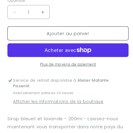
Quantité
Réduire
Augmenter
la
la
quantité
quantité
Ajouter au panier
de
de
Sirop
Sirop
-
-
Bleuet
Bleuet
et
et
lavande
lavande
Plus de moyens de paiement
Service de retrait disponible à
Atelier Matante
Pissenlit
Habituellement prête en 24 heures
Afficher les informations de la boutique
Sirop bleuet et lavande - 200ml - Laissez-nous
maintenant vous transporter dans notre pays du