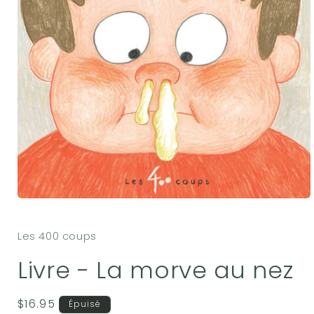
Ouvrir
le
média
Les 400 coups
1
dans
une
Livre - La morve au nez
fenêtre
modale
Prix
$16.95
Épuisé