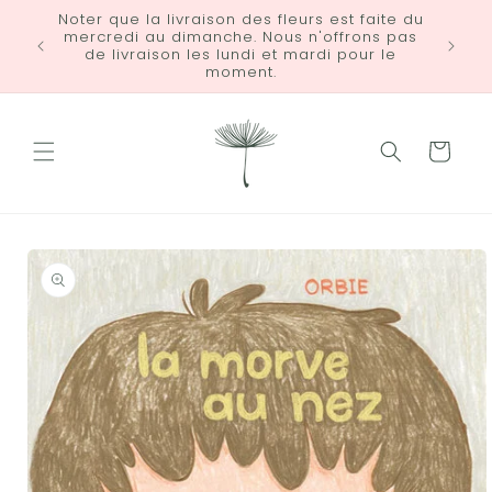
et
Noter que la livraison des fleurs est faite du
passer
mercredi au dimanche. Nous n'offrons pas
LIVRA
au
de livraison les lundi et mardi pour le
contenu
moment.
Panier
Passer aux
informations
produits