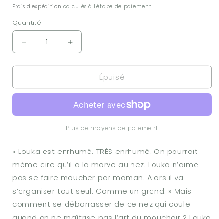
habituel
Frais d'expédition
calculés à l'étape de paiement.
Quantité
Réduire
Augmenter
la
la
quantité
quantité
Épuisé
de
de
Livre
Livre
-
-
La
La
morve
morve
au
au
Plus de moyens de paiement
nez
nez
« Louka est enrhumé. TRÈS enrhumé. On pourrait
même dire qu’il a la morve au nez. Louka n’aime
pas se faire moucher par maman. Alors il va
s’organiser tout seul. Comme un grand. » Mais
comment se débarrasser de ce nez qui coule
quand on ne maîtrise pas l’art du mouchoir ? Louka