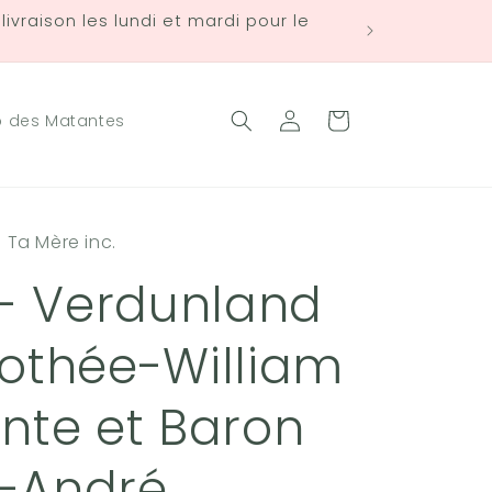
ivraison les lundi et mardi pour le
Connexion
Panier
b des Matantes
e Ta Mère inc.
 - Verdunland
mothée-William
nte et Baron
-André