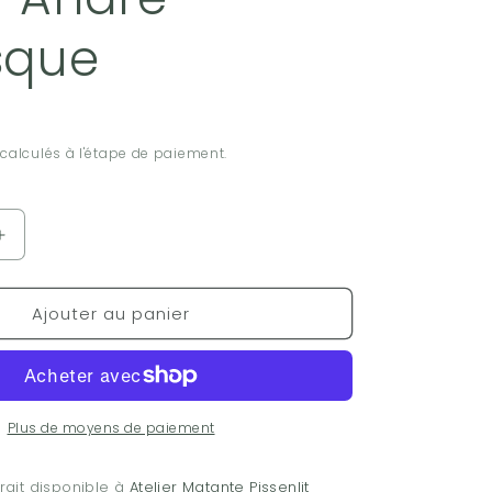
sque
calculés à l'étape de paiement.
Augmenter
la
quantité
Ajouter au panier
de
Livre
-
Verdunland
-
Timothée-
Plus de moyens de paiement
William
Lapointe
rait disponible à
Atelier Matante Pissenlit