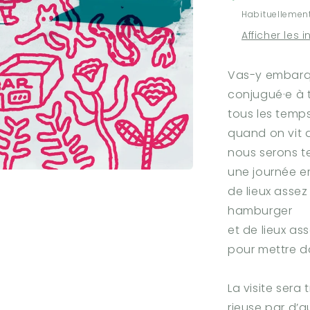
et
Habituellement
Baron
Marc-
Afficher les 
André
Lévesque
Vas-y embar
conjugué·e à 
tous les temp
quand on vit 
nous serons t
une journée em
de lieux assez
hamburger
et de lieux as
pour mettre d
La visite sera 
rieuse par d’a