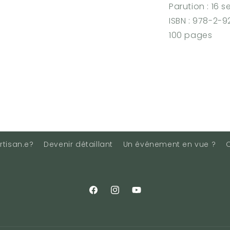
Parution : 16
ISBN : 978-2-
100 pages
rtisan.e?
Devenir détaillant
Un événement en vue ?
Facebook
Instagram
YouTube