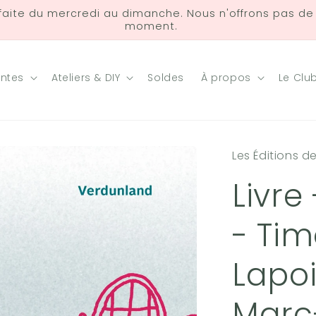
 faite du mercredi au dimanche. Nous n'offrons pas de l
moment.
antes
Ateliers & DIY
Soldes
À propos
Le Clu
Les Éditions d
Livre
- Ti
Lapoi
Marc