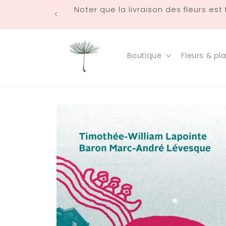
et
Noter que la livraison des fleurs est
passer
au
contenu
Boutique
Fleurs & pl
Passer aux
informations
produits