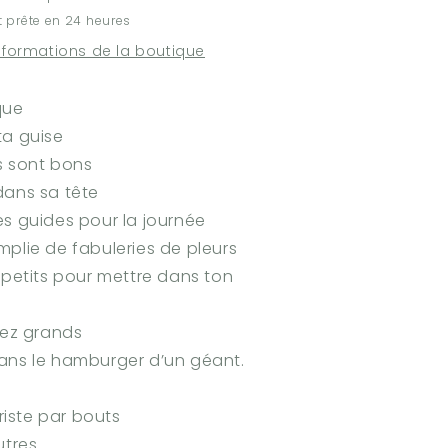
et
 prête en 24 heures
Baron
Marc-
informations de la boutique
André
Lévesque
que
ta guise
s sont bons
dans sa tête
es guides pour la journée
plie de fabuleries de pleurs
 petits pour mettre dans ton
sez grands
ans le hamburger d’un géant.
triste par bouts
utres