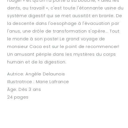
rouge! » et qu'on l'a porté à sa bouche, « allez les
dents, au travail! », c'est toute l'étonnante usine du
système digestif qui se met aussitôt en branle. De
la descente dans l'oesophage à l'évacuation par
l'anus, une drôle de transformation s'opère... Tout
le monde à son poste! Le grand voyage de
monsieur Caca est sur le point de recommencer!
Un amusant périple dans les mystères du corps
humain et de la digestion.
Autrice: Angèle Delaunois
Illustratrice : Marie Lafrance
Âge: Dès 3 ans
24 pages