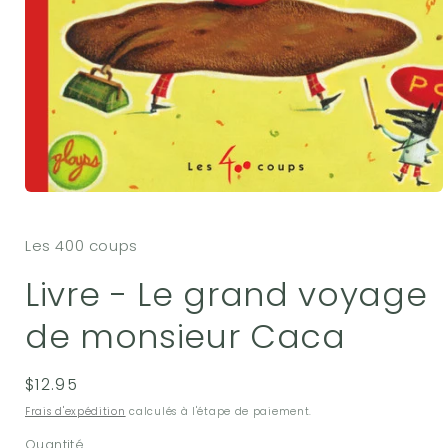
Ouvrir
le
média
Les 400 coups
1
dans
une
Livre - Le grand voyage
fenêtre
modale
de monsieur Caca
Prix
$12.95
habituel
Frais d'expédition
calculés à l'étape de paiement.
Quantité