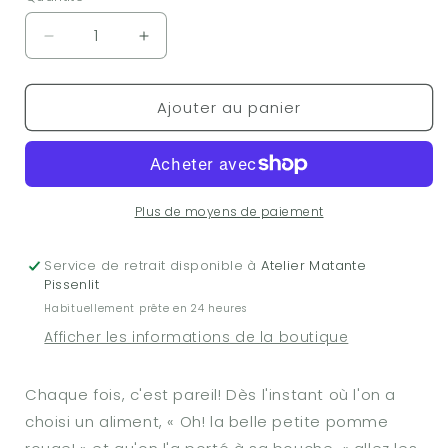
Réduire
Augmenter
la
la
quantité
quantité
Ajouter au panier
de
de
Livre
Livre
-
-
Le
Le
grand
grand
voyage
voyage
Plus de moyens de paiement
de
de
monsieur
monsieur
Service de retrait disponible à
Atelier Matante
Caca
Caca
Pissenlit
Habituellement prête en 24 heures
Afficher les informations de la boutique
Chaque fois, c'est pareil! Dès l'instant où l'on a
choisi un aliment, « Oh! la belle petite pomme