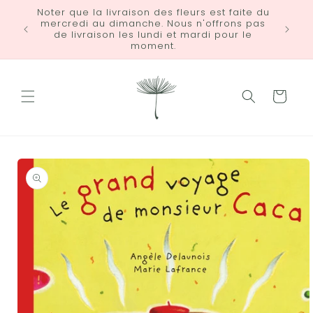
et
Noter que la livraison des fleurs est faite du
passer
mercredi au dimanche. Nous n'offrons pas
LIVRA
au
de livraison les lundi et mardi pour le
contenu
moment.
Panier
Passer aux
informations
produits