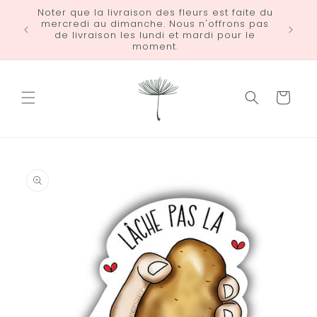
et
Noter que la livraison des fleurs est faite du
passer
mercredi au dimanche. Nous n'offrons pas
LIVRA
au
de livraison les lundi et mardi pour le
contenu
moment.
Panier
Passer aux
informations
produits