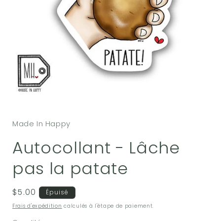
Ouvrir
le
média
Made In Happy
1
dans
une
Autocollant - Lâche
fenêtre
modale
pas la patate
Prix
$5.00
Épuisé
habituel
Frais d'expédition
calculés à l'étape de paiement.