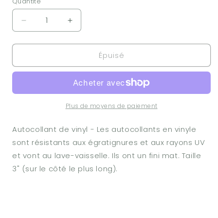
Quantité
Réduire
Augmenter
la
la
quantité
quantité
Épuisé
de
de
Autocollant
Autocollant
-
-
Lâche
Lâche
pas
pas
la
la
Plus de moyens de paiement
patate
patate
Autocollant de vinyl - Les autocollants en vinyle
sont résistants aux égratignures et aux rayons UV
et vont au lave-vaisselle. Ils ont un fini mat. Taille
3" (sur le côté le plus long).