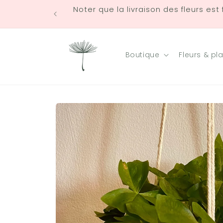
et
Noter que la livraison des fleurs est
passer
au
contenu
Boutique
Fleurs & pl
Passer aux
informations
produits