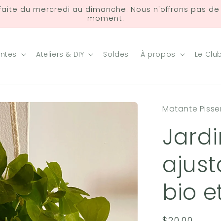
 faite du mercredi au dimanche. Nous n'offrons pas de l
moment.
antes
Ateliers & DIY
Soldes
À propos
Le Clu
Matante Pissen
Jardi
ajust
bio e
Prix
$20.00