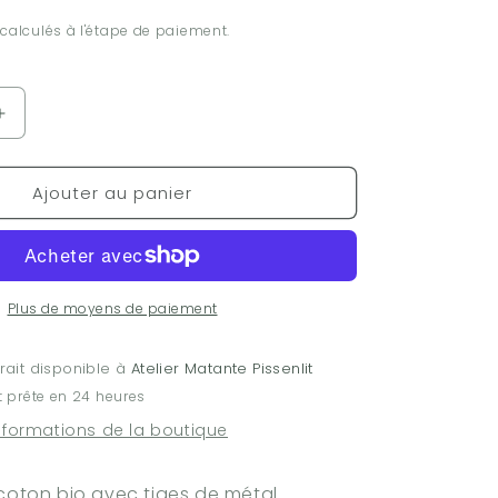
calculés à l'étape de paiement.
Augmenter
la
quantité
Ajouter au panier
de
Jardinière
ajustable
-
coton
bio
Plus de moyens de paiement
et
acier
rait disponible à
Atelier Matante Pissenlit
 prête en 24 heures
informations de la boutique
coton bio avec tiges de métal.