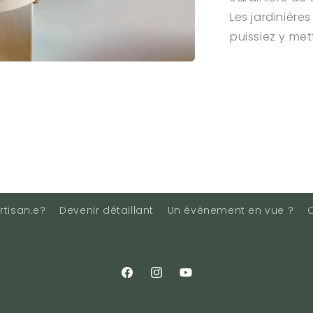
Les jardinière
puissiez y met
rtisan.e?
Devenir détaillant
Un événement en vue ?
Facebook
Instagram
YouTube