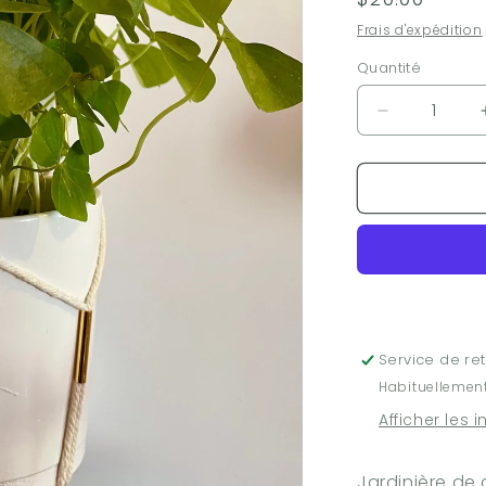
habituel
Frais d'expédition
Quantité
Réduire
la
quantité
de
Jardinière
ajustable
-
coton
bio
et
acier
Service de ret
Habituellement
Afficher les 
Jardinière de 