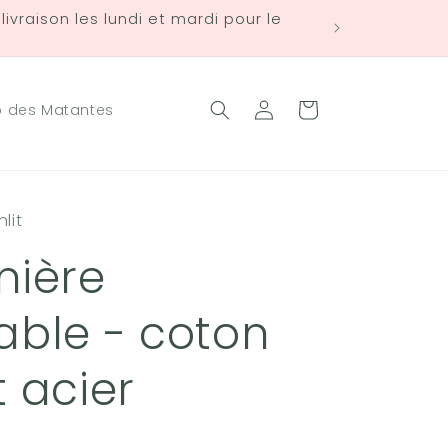
ivraison les lundi et mardi pour le
Connexion
Panier
b des Matantes
lit
nière
able - coton
t acier