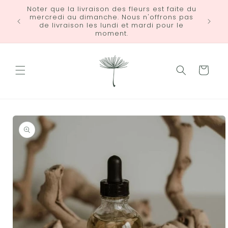
et
Noter que la livraison des fleurs est faite du
passer
mercredi au dimanche. Nous n'offrons pas
LIVRA
au
de livraison les lundi et mardi pour le
contenu
moment.
Panier
Passer aux
informations
produits