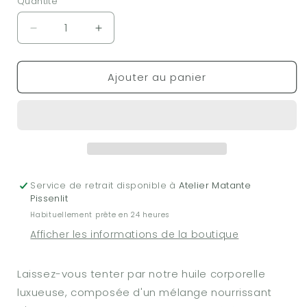
Quantité
Réduire
Augmenter
la
la
quantité
quantité
Ajouter au panier
de
de
Huile
Huile
pour
pour
le
le
corps
corps
-
-
Recharge
Recharge
Service de retrait disponible à
Atelier Matante
Pissenlit
Habituellement prête en 24 heures
Afficher les informations de la boutique
Laissez-vous tenter par notre huile corporelle
luxueuse, composée d'un mélange nourrissant