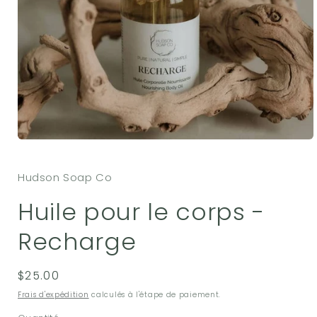
Ouvrir
le
média
Hudson Soap Co
1
dans
une
Huile pour le corps -
fenêtre
modale
Recharge
Prix
$25.00
habituel
Frais d'expédition
calculés à l'étape de paiement.