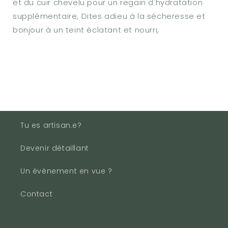
et du cuir chevelu pour un regain d'hydratation
supplémentaire, Dites adieu à la sécheresse et
bonjour à un teint éclatant et nourri,
Tu es artisan.e?
Devenir détaillant
Un événement en vue ?
Contact