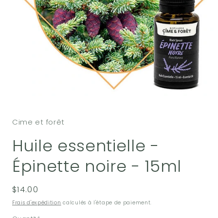
Ouvrir
le
média
Cime et forêt
1
dans
une
Huile essentielle -
fenêtre
modale
Épinette noire - 15ml
Prix
$14.00
habituel
Frais d'expédition
calculés à l'étape de paiement.