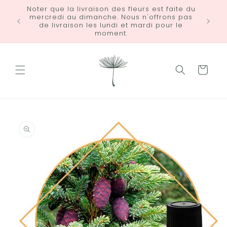
et
Noter que la livraison des fleurs est faite du
passer
mercredi au dimanche. Nous n'offrons pas
LIVRA
au
de livraison les lundi et mardi pour le
contenu
moment.
Panier
Passer aux
informations
produits