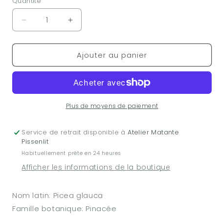
Quantité
Réduire
Augmenter
la
la
quantité
quantité
Ajouter au panier
de
de
Huile
Huile
essentielle
essentielle
-
-
Épinette
Épinette
noire
noire
Plus de moyens de paiement
-
-
15ml
15ml
Service de retrait disponible à
Atelier Matante
Pissenlit
Habituellement prête en 24 heures
Afficher les informations de la boutique
Nom latin: Picea glauca
Famille botanique: Pinacée