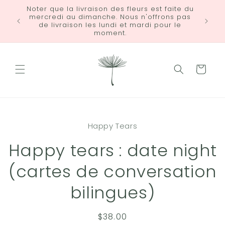
et
Noter que la livraison des fleurs est faite du
passer
mercredi au dimanche. Nous n'offrons pas
LIVRA
au
de livraison les lundi et mardi pour le
contenu
moment.
Panier
Passer aux
informations
Happy Tears
produits
Happy tears : date night
(cartes de conversation
bilingues)
Prix
$38.00