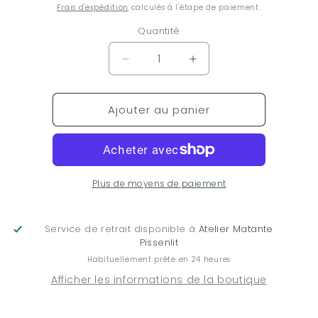
habituel
Frais d'expédition
calculés à l'étape de paiement.
Quantité
Réduire
Augmenter
la
la
quantité
quantité
Ajouter au panier
de
de
Happy
Happy
tears :
tears :
date
date
night
night
(cartes
(cartes
Plus de moyens de paiement
de
de
conversation
conversation
bilingues)
bilingues)
Service de retrait disponible à
Atelier Matante
Pissenlit
Habituellement prête en 24 heures
Afficher les informations de la boutique