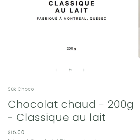
Ouvrir
O
le
l
de
média
1
/
2
1
dans
une
Sük Choco
fenêtre
f
modale
Chocolat chaud - 200g
- Classique au lait
Prix
$15.00
habituel