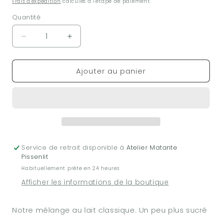
Frais d'expédition
calculés à l'étape de paiement.
Quantité
Réduire
Augmenter
la
la
quantité
quantité
Ajouter au panier
de
de
Chocolat
Chocolat
chaud
chaud
-
-
200g
200g
-
-
Classique
Classique
au
au
Service de retrait disponible à
Atelier Matante
lait
lait
Pissenlit
Habituellement prête en 24 heures
Afficher les informations de la boutique
Notre mélange au lait classique. Un peu plus sucré