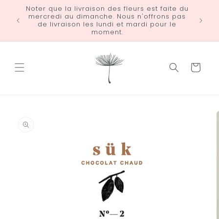
et
Noter que la livraison des fleurs est faite du
passer
mercredi au dimanche. Nous n'offrons pas
LIVRA
au
de livraison les lundi et mardi pour le
contenu
moment.
Panier
Passer aux
informations
produits