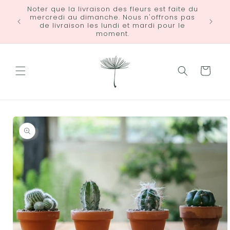
et
Noter que la livraison des fleurs est faite du
passer
mercredi au dimanche. Nous n'offrons pas
LIVRA
au
de livraison les lundi et mardi pour le
contenu
moment.
Panier
Passer aux
informations
produits