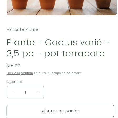
Ouvrir
le
média
Matante Plante
1
dans
une
Plante - Cactus varié -
fenêtre
modale
3,5 po - pot terracota
Prix
$15.00
habituel
Frais d'expédition
calculés à l'étape de paiement.
Quantité
Réduire
Augmenter
la
la
quantité
quantité
Ajouter au panier
de
de
Plante
Plante