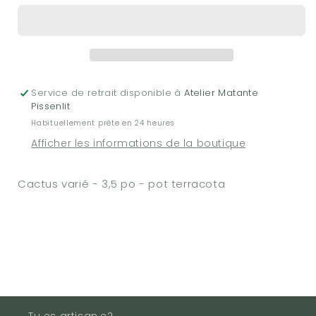
-
-
Cactus
Cactus
varié
varié
-
-
3,5
3,5
po
po
Service de retrait disponible à
Atelier Matante
-
-
Pissenlit
pot
pot
Habituellement prête en 24 heures
terracota
terracota
Afficher les informations de la boutique
Cactus varié - 3,5 po - pot terracota