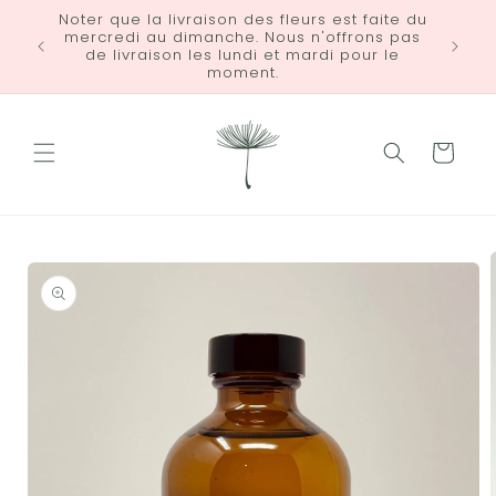
et
Noter que la livraison des fleurs est faite du
passer
mercredi au dimanche. Nous n'offrons pas
LIVRA
au
de livraison les lundi et mardi pour le
contenu
moment.
Panier
Passer aux
informations
produits