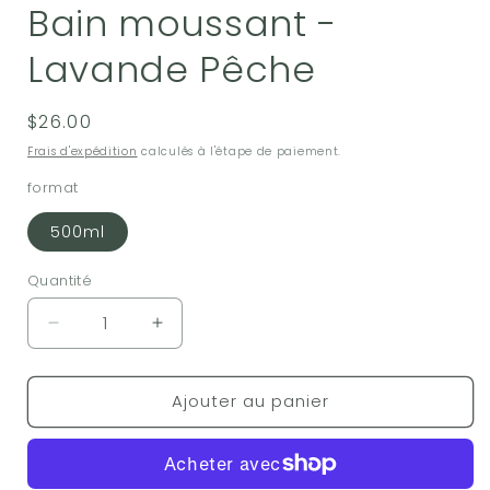
Bain moussant -
Lavande Pêche
Prix
$26.00
habituel
Frais d'expédition
calculés à l'étape de paiement.
format
500ml
Quantité
Réduire
Augmenter
la
la
quantité
quantité
Ajouter au panier
de
de
Bain
Bain
moussant
moussant
-
-