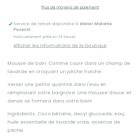
Lavande
Lavande
Pêche
Pêche
Plus de moyens de paiement
Service de retrait disponible à
Atelier Matante
Pissenlit
Habituellement prête en 24 heures
Afficher les informations de la boutique
Mousse de bain. Comme courir dans un champ de
lavande en croquant un pêche fraîche.
Verser une petite quantité dans l'eau en
remplissant votre baignoire. Une mousse douce et
dense se formera dans votre bain!
Ingrédients: Coco bétaïne, decyl glucoside, eau,
huile essentielle de lavande vraie, essence de
pêche.