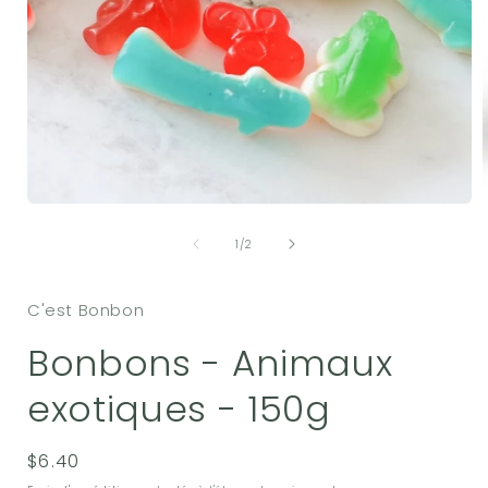
Ouvrir
O
le
l
de
média
1
/
2
1
dans
une
C'est Bonbon
fenêtre
f
modale
Bonbons - Animaux
exotiques - 150g
Prix
$6.40
habituel