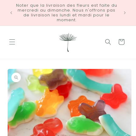
et
Noter que la livraison des fleurs est faite du
passer
mercredi au dimanche. Nous n'offrons pas
LIVRA
au
de livraison les lundi et mardi pour le
contenu
moment.
Panier
Passer aux
informations
produits