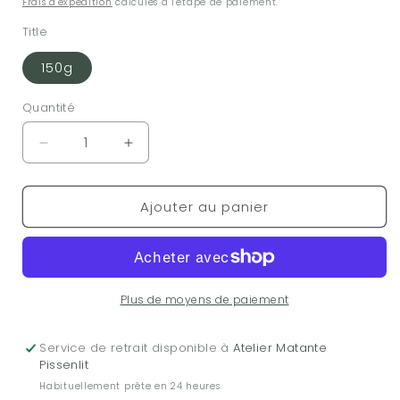
Frais d'expédition
calculés à l'étape de paiement.
Title
150g
Quantité
Réduire
Augmenter
la
la
quantité
quantité
Ajouter au panier
de
de
Bonbons
Bonbons
-
-
Animaux
Animaux
exotiques
exotiques
-
-
Plus de moyens de paiement
150g
150g
Service de retrait disponible à
Atelier Matante
Pissenlit
Habituellement prête en 24 heures