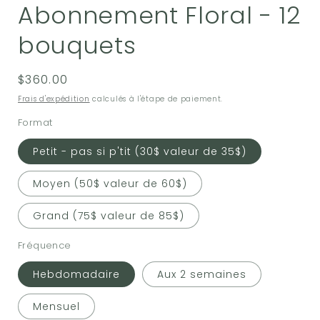
Abonnement Floral - 12
bouquets
Prix
$360.00
habituel
Frais d'expédition
calculés à l'étape de paiement.
Format
Petit - pas si p'tit (30$ valeur de 35$)
Moyen (50$ valeur de 60$)
Grand (75$ valeur de 85$)
Fréquence
Hebdomadaire
Aux 2 semaines
Mensuel