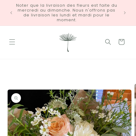
et
Noter que la livraison des fleurs est faite du
passer
mercredi au dimanche. Nous n'offrons pas
LIVRA
au
de livraison les lundi et mardi pour le
contenu
moment.
Panier
Passer aux
informations
produits