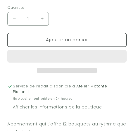
Quantité
Réduire
Augmenter
la
la
quantité
quantité
Ajouter au panier
de
de
Abonnement
Abonnement
Floral
Floral
-
-
12
12
bouquets
bouquets
Service de retrait disponible à
Atelier Matante
Pissenlit
Habituellement prête en 24 heures
Afficher les informations de la boutique
Abonnement qui t'offre 12 bouquets au rythme que